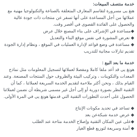
خدمة منتصف المبيعات:
هنغ يى مسرورة لتقاسم المعارف المتعلقة بالصناعة والتكنولوجيا مهنية مع
عملائها من أجل المساعدة على أنها تسفر عن منتجات ذات جودة عالية
والحصول على الفائدة القصوى في أقصر وقت.
◆مساعدة في الإشراف على بناء المصنع خلال عرض
◆ نعرض المشورة في نفس موقع البناء والتعديل
◆ مساعدة في وضع قواعد لإدارة العمليات في الموقع ، ونظام إدارة الجودة
تقديم تنازلات مجانية للتدريب
خدمة ما بعد البيع :
هونغ يى قد أعد ملفا كاملا ومفصلا لعملائها لتسجيل المعلومات مثل نماذج
المعدات والتكوينات ، وتركيب البيئة والظروف حول المنتجات المصنعة. وعند
القيام بذلك ، ونحن أكثر ملاءمة لتقديم الخدمة السريعة لعملائنا ، كما أن
التقنية النظر بصورة دورية أو إلى أجل غير مسمى شريطة أن نضمن لعملائنا
الحصول على أحدث التطورات التقنية التي قدمتها هونغ يى في المرة الأولى.
◆ تساعد في تحديد مكونات الإنتاج
◆ عرض خدمة شبكةعن بعد
◆على عين المكان التقنية وإصلاح الخدمة متاحة عند الطلب
◆ آمنة وسريعة لتوزيع قطع الغيار