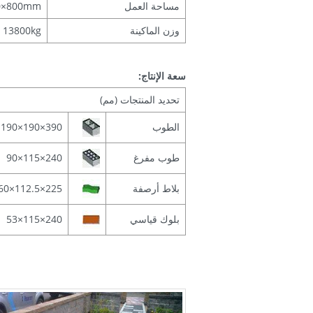
مساحة العمل
0×800mm
وزن الماكينة
13800kg
سعة الإنتاج:
تحديد المنتجات (مم)
الطوب
390×190×190
طوب مفرغ
240×115×90
بلاط أرصفة
225×112.5×60
بلوك قياسي
240×115×53