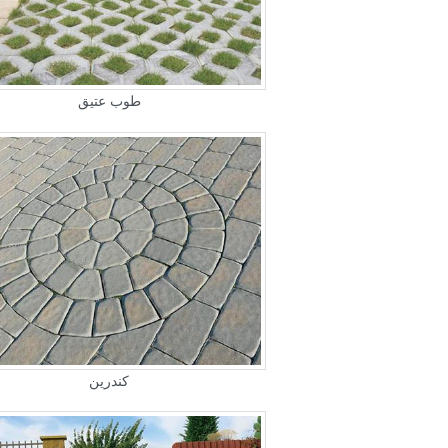
طوب عتيق
كندرين