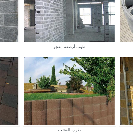
طوب أرصفة مفجر
طوب العشب