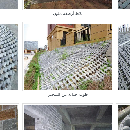
بلاط أرصفة ملون
طوب حماية من المنحدر