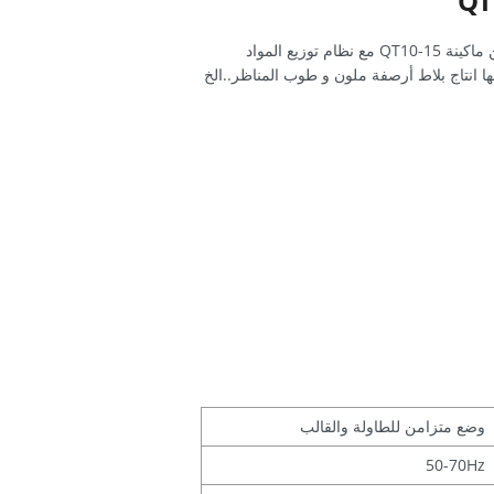
ماكينة تصنيع طوب أسمنتي QTF10-15 هي نسخة مطورة من ماكينة QT10-15 مع نظام توزيع المواد
نها انتاج بلاط أرصفة ملون و طوب المناظر..الخ
وضع متزامن للطاولة والقالب
50-70Hz