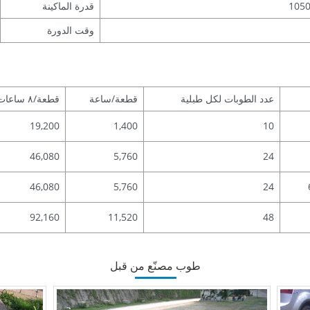
105
قدرة الماكينة
وقت الدورة
عدد الطوبات لكل طبلية
قطعة/ساعة
قطعة/٨ ساعات
19,200
1,400
10
46,080
5,760
24
46,080
5,760
24
92,160
11,520
48
طوب مصنّع من قبل