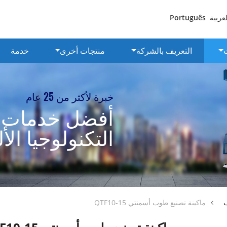
لعربية
Português
ت
التعريف بالشركة
منتجات أخرى
خدمة
خبرة لأكثر من 25 عام
أفضل خدمات
التكنولوجيا الأل
ب
ماكينة تصنيع طوب أسمنتي QTF10-15